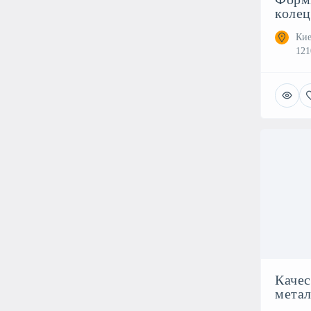
колец
Кие
121
Качес
мета