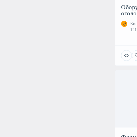
Обору
оголо
Кие
121
Форм