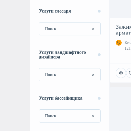
Услуги слесаря
Зажи
арма
Кие
121
Услуги ландшафтного
дизайнера
Услуги бассейнщика