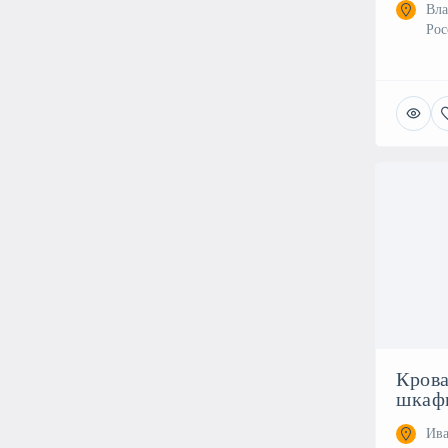
Вла
Рос
Крова
шкафы
Ива