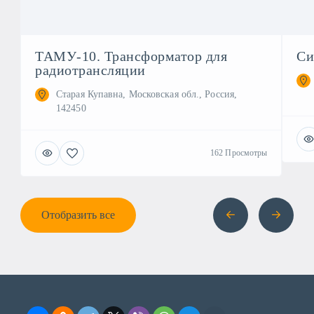
ТАМУ-10. Трансформатор для
Си
радиотрансляции
Старая Купавна, Московская обл., Россия,
142450
162 Просмотры
Отобразить все