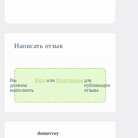
Написать отзыв
Вы
Вход
или
Регистрация
для
должны
публикации
выполнить
отзыва
domovvoy