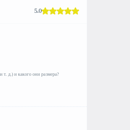
5.0
т. д.) и какого они размера?