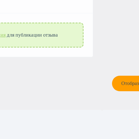
ция
для публикации отзыва
Отобраз