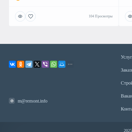
104 Просмотры
Услу
Заказ
Стро
Вака
m@remont.info
Конт
202