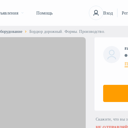
ъявления
Помощь
Вход
Ре
оборудование
Бордюр дорожный. Формы. Производство.
r
П
Скажите, что вы 
НЕ ОТПРАВЛЯЙ