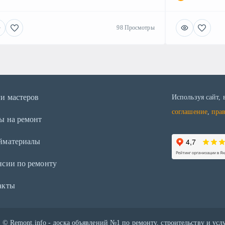
98 Просмотры
ги мастеров
Используя сайт,
соглашение
,
пра
ы на ремонт
йматериалы
нсии по ремонту
акты
5
©
Remont.info - доска объявлений №1 по ремонту, строительству и усл