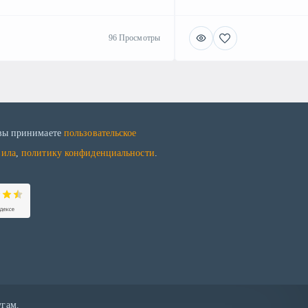
96 Просмотры
 вы принимаете
пользовательское
вила
,
политику конфиденциальности
.
угам.