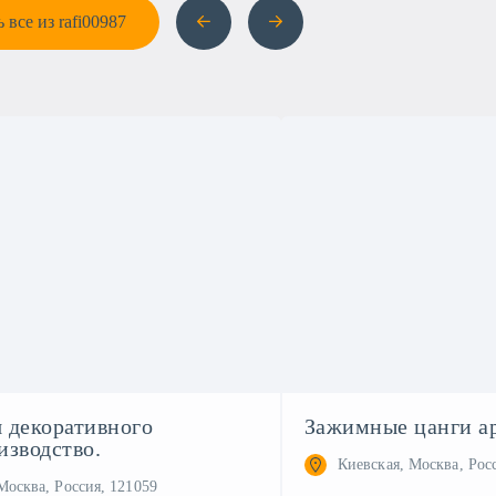
 все из rafi00987
 декоративного
Зажимные цанги а
изводство.
Киевская, Москва, Рос
Москва, Россия, 121059