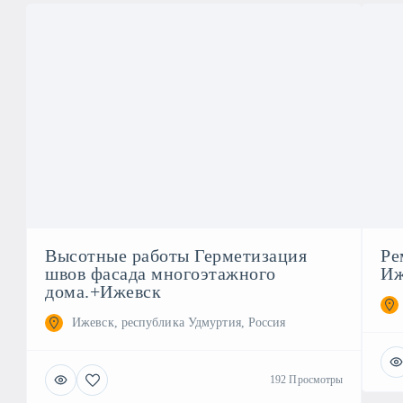
Высотные работы Герметизация
Ре
швов фасада многоэтажного
Иж
дома.+Ижевск
Ижевск, республика Удмуртия, Россия
192 Просмотры