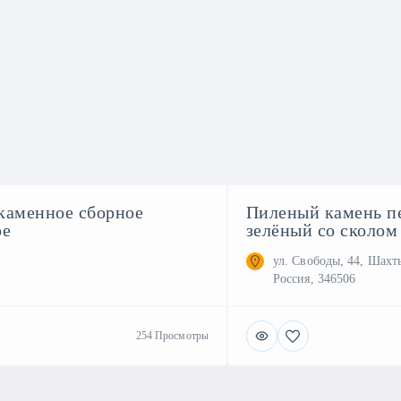
каменное сборное
Пиленый камень п
ое
зелёный со сколом
ул. Свободы, 44, Шахты
Россия, 346506
254 Просмотры