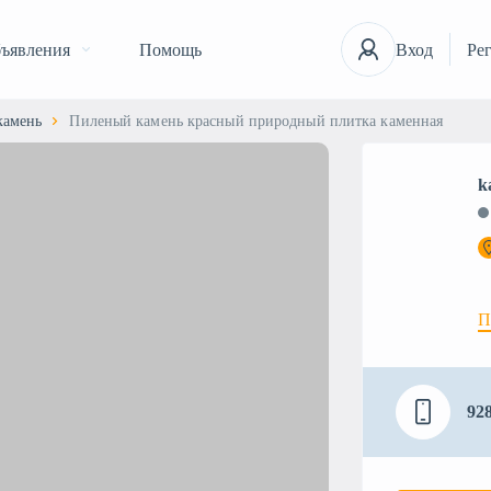
ъявления
Помощь
Вход
Ре
камень
Пиленый камень красный природный плитка каменная
k
П
92