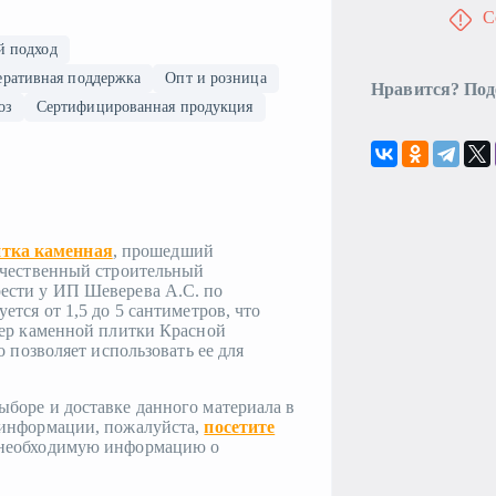
С
й подход
ративная поддержка
Опт и розница
Нравится? Под
оз
Сертифицированная продукция
тка каменная
, прошедший
ачественный строительный
ести у ИП Шеверева А.С. по
тся от 1,5 до 5 сантиметров, что
мер каменной плитки Красной
о позволяет использовать ее для
боре и доставке данного материала в
 информации, пожалуйста,
посетите
ю необходимую информацию о