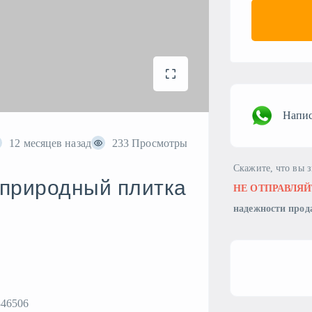
Напис
12 месяцев назад
233 Просмотры
Скажите, что вы 
природный плитка
НЕ ОТПРАВЛЯЙ
надежности прод
346506